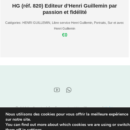
HG (réf. 820) Editeur d’Henri Guillemin par
passion et fidélité
Catégories:
HENRI GUILLEMIN
,
Libre service Henri Guillemin
,
Portraits
,
Sur et avec
Henri Guillemin
€0
© 2026 . Created for free using WordPress and
Kubio
Nous utilisons des cookies pour vous offrir la meilleure expérience
sur notre site.
You can find out more about which cookies we are using or switch
them off in
settings
.