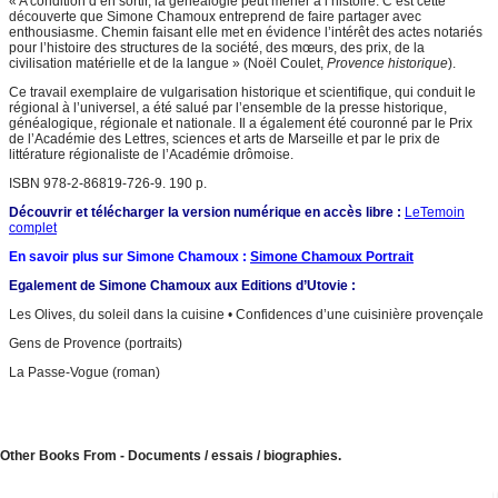
« A condition d’en sortir, la généalogie peut mener à l’histoire. C’est cette
découverte que Simone Chamoux entreprend de faire partager avec
enthousiasme. Chemin faisant elle met en évidence l’intérêt des actes notariés
pour l’histoire des structures de la société, des mœurs, des prix, de la
civilisation matérielle et de la langue » (Noël Coulet,
Provence historique
).
Ce travail exemplaire de vulgarisation historique et scientifique, qui conduit le
régional à l’universel, a été salué par l’ensemble de la presse historique,
généalogique, régionale et nationale. Il a également été couronné par le Prix
de l’Académie des Lettres, sciences et arts de Marseille et par le prix de
littérature régionaliste de l’Académie drômoise.
ISBN 978-2-86819-726-9. 190 p.
Découvrir et télécharger la version numérique en accès libre :
LeTemoin
complet
En savoir plus sur Simone Chamoux :
Simone Chamoux Portrait
Egalement de Simone Chamoux aux Editions d’Utovie :
Les Olives, du soleil dans la cuisine • Confidences d’une cuisinière provençale
Gens de Provence (portraits)
La Passe-Vogue (roman)
Other Books From - Documents / essais / biographies.