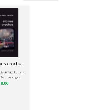
es crochus
logie bio
,
Romans
a Part des anges.
18.00