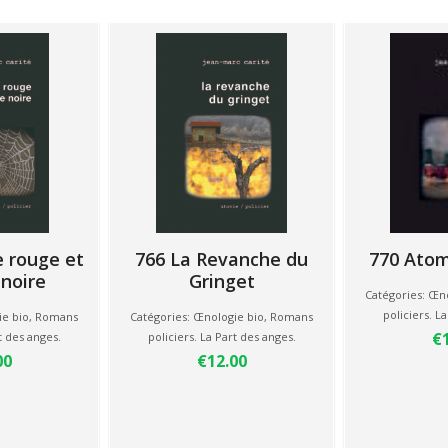
e rouge et
766 La Revanche du
770 Atom
 noire
Gringet
Catégories:
Œno
policiers. L
e bio
,
Romans
Catégories:
Œnologie bio
,
Romans
€
t des anges.
policiers. La Part des anges.
00
€12.00