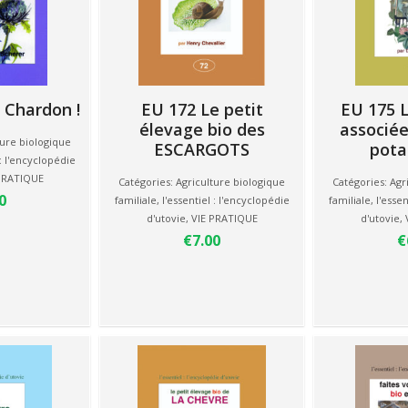
 Chardon !
EU 172 Le petit
EU 175 L
élevage bio des
associée
ture biologique
ESCARGOTS
pota
 : l'encyclopédie
PRATIQUE
Catégories:
Agriculture biologique
Catégories:
Agr
0
familiale
,
l'essentiel : l'encyclopédie
familiale
,
l'essen
d'utovie
,
VIE PRATIQUE
d'utovie
,
€7.00
€