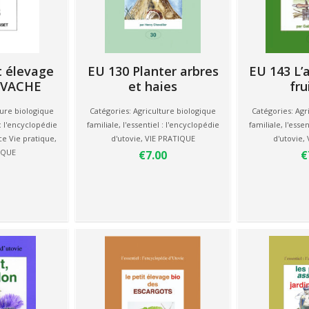
t élevage
EU 130 Planter arbres
EU 143 L’a
A VACHE
et haies
fru
ture biologique
Catégories:
Agriculture biologique
Catégories:
Agr
 : l'encyclopédie
familiale
,
l'essentiel : l'encyclopédie
familiale
,
l'essen
ce Vie pratique
,
d'utovie
,
VIE PRATIQUE
d'utovie
,
IQUE
€7.00
€