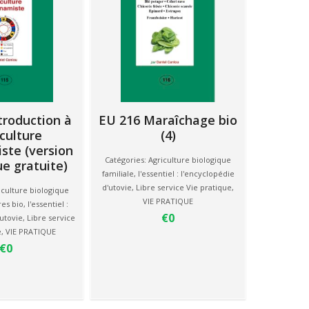
troduction à
EU 216 Maraîchage bio
iculture
(4)
ste (version
Catégories:
Agriculture biologique
e gratuite)
familiale
,
l'essentiel : l'encyclopédie
d'utovie
,
Libre service Vie pratique
,
iculture biologique
VIE PRATIQUE
res bio
,
l'essentiel :
€0
'utovie
,
Libre service
e
,
VIE PRATIQUE
€0