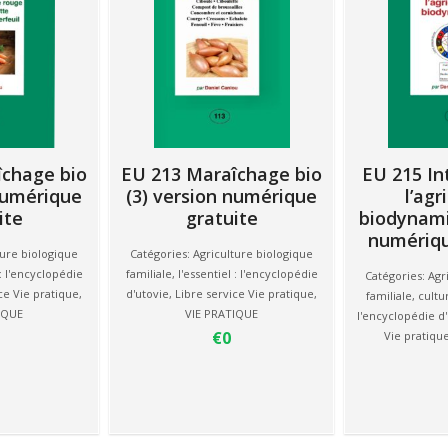
îchage bio
EU 213 Maraîchage bio
EU 215 In
 numérique
(3) version numérique
l’agr
ite
gratuite
biodynami
numériqu
ture biologique
Catégories:
Agriculture biologique
 : l'encyclopédie
familiale
,
l'essentiel : l'encyclopédie
Catégories:
Agr
ce Vie pratique
,
d'utovie
,
Libre service Vie pratique
,
familiale
,
cultu
IQUE
VIE PRATIQUE
l'encyclopédie d
€0
Vie pratiqu