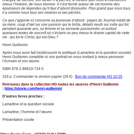
chargée de secrets; son destin n’a pas fini, à mesure que nous en pénétrons
mieux l’histoire, de nous étonner. Il s’est formé autour de cet homme des
épaisseurs de légendes qu’il faut d’abord dissoudre. Plus grand que nous tous,
il a comme nous tous ses misères et ses péchés.
Ce que j’apporte ici concerne sa jeunesse d’abord : pages du
Journal inédit
de
sa mère, coup d’œil sur une passion qui le brûla, détails neufs sur celle qui fut,
pendant quarante ans, sa femme et sa servante passionnée; et surtout
quelques textes de surcroît où s’éclaire un peu mieux le drame capital de cette
vie : qui fut le Christ, qui est Dieu ?
Henri Guillemin
Après nous avoir fait (re)découvrir le politique (
Lamartine et la question sociale
)
Henri Guillemin complète ici son portrait en nous invitant à mieux percevoir
l’écrivain et son œuvre.
ISBN 978-2-86819-734-5
316 p. Commander la version papier (26 €) :
Bon de commande HG 10:25
Retrouvez dans la collection HG toutes les œuvres d’Henri Guillemin
:
https://utovie.com/henri-guillemin/
D’autres livres proches :
Lamartine et la question sociale
Lamartine, l’homme et l’œuvre
Présentation courte