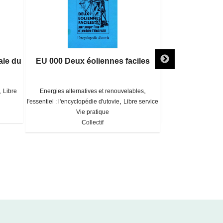
ale du
EU 000 Deux éoliennes faciles
EU 127 La 
,
,
Libre
Energies alternatives et renouvelables
Energies alterna
,
l'essentiel : l'encyclopédie d'utovie
Libre service
C
Vie pratique
Collectif