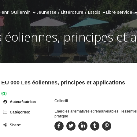
Henri Guillemin
Jeunesse / Littérature / Essais
Libre service
 éoliennes, principes et a
EU 000 Les éoliennes, principes et applications
€0
Collectif
Auteur/autrice:
,
Energies alternatives et renouvelables
l'essentie
Catégories:
pratique
Share: