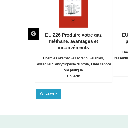
hotopiles
EU 226 Produire votre gaz
EU
aïques
méthane, avantages et
p
inconvénients
,
et renouvelables
Ener
,
,
d'utovie
Libre service
Energies alternatives et renouvelables
l'essenti
,
que
l'essentiel : l'encyclopédie d'utovie
Libre service
eyrie
Vie pratique
Collectif
Retour