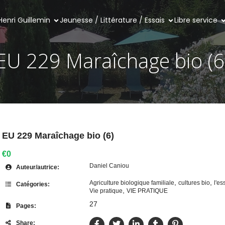
Henri Guillemin
Jeunesse / Littérature / Essais
Libre service
EU 229 Maraîchage bio (6
EU 229 Maraîchage bio (6)
€0
Daniel Caniou
Auteur/autrice:
,
,
Agriculture biologique familiale
cultures bio
l'es
Catégories:
,
Vie pratique
VIE PRATIQUE
27
Pages:
Share: