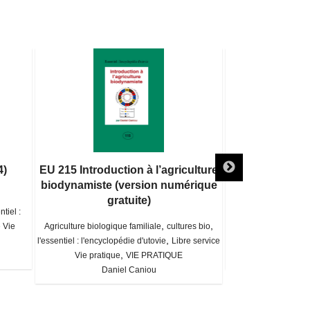
4)
EU 215 Introduction à l’agriculture
EU 213 Maraîch
biodynamiste (version numérique
numériq
gratuite)
ntiel :
Agriculture biologi
,
,
e Vie
Agriculture biologique familiale
cultures bio
l'encyclopédie d'u
,
,
l'essentiel : l'encyclopédie d'utovie
Libre service
pratique
,
Vie pratique
VIE PRATIQUE
Dani
Daniel Caniou