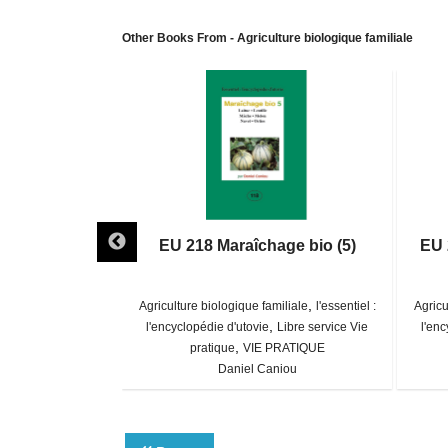
Other Books From - Agriculture biologique familiale
age bio de LA
EU 218 Maraîchage bio (5)
EU 
E
,
,
miliale
l'essentiel :
Agriculture biologique familiale
l'essentiel :
Agricu
,
,
Libre service Vie
l'encyclopédie d'utovie
Libre service Vie
l'enc
,
PRATIQUE
pratique
VIE PRATIQUE
usset
Daniel Caniou