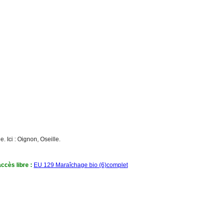
. Ici : Oignon, Oseille.
ccès libre :
EU 129 Maraîchage bio (6)complet