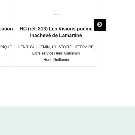
ication
HG (réf. 813) Les Visions poème
HG (réf. 81
inachevé de Lamartine
La
,
,
,
ORIQUE
HENRI GUILLEMIN
L'HISTOIRE LITTERAIRE
HENRI GUILLEMIN
Libre service Henri Guillemin
Libre servic
Henri Guillemin
Henri