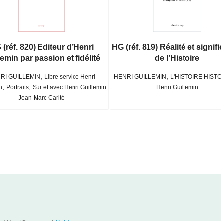
 (réf. 820) Editeur d’Henri
HG (réf. 819) Réalité et signif
lemin par passion et fidélité
de l’Histoire
,
,
RI GUILLEMIN
Libre service Henri
HENRI GUILLEMIN
L'HISTOIRE HIST
,
,
n
Portraits
Sur et avec Henri Guillemin
Henri Guillemin
Jean-Marc Carité