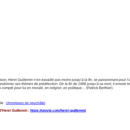
sion, Henri Guillemin n’en travaille pas moins jusqu’à la fin, se passionnant pour l’
donner ses thèmes de prédilection. De la fin de 1986 jusqu’à sa mort, il envoie to
 a compté pour lui en morale, en religion, en politique…
(Patrick Berthier).
te :
chroniques de neuchâtel
’Henri Guillemin :
https://utovie.com/henri-guillemin/