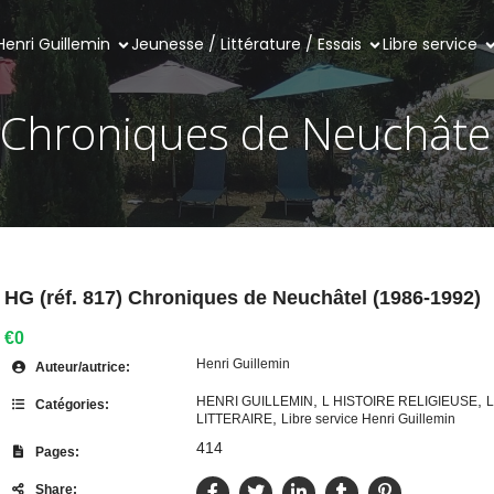
Henri Guillemin
Jeunesse / Littérature / Essais
Libre service
) Chroniques de Neuchâte
HG (réf. 817) Chroniques de Neuchâtel (1986-1992)
€0
Henri Guillemin
Auteur/autrice:
,
,
HENRI GUILLEMIN
L HISTOIRE RELIGIEUSE
L
Catégories:
,
LITTERAIRE
Libre service Henri Guillemin
414
Pages:
Share: