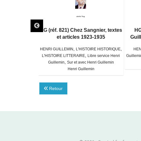
lemin, une vie
HG (réf. 821) Chez Sangnier, textes
HG
ibliographie,
et articles 1923-1935
Guil
ique 2026
,
,
HENRI GUILLEMIN
L'HISTOIRE HISTORIQUE
HEN
,
bre service Henri
L'HISTOIRE LITTERAIRE
Libre service Henri
Guillemi
,
 Henri Guillemin
Guillemin
Sur et avec Henri Guillemin
thier
Henri Guillemin
Retour