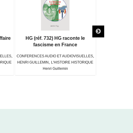
faire
HG (réf. 732) HG raconte le
HG (réf. 006) Cof
fascisme en France
,
,
UELLES
CONFERENCES AUDIO ET AUDIOVISUELLES
CONFERENCES AUDI
,
,
ORIQUE
HENRI GUILLEMIN
L'HISTOIRE HISTORIQUE
HENRI GUILLEMIN
Henri Guillemin
Henri