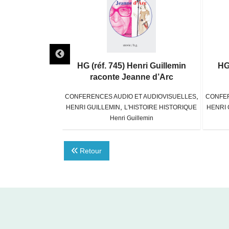
nri Guillemin
HG (réf. 745) Henri Guillemin
HG 
ltaire
raconte Jeanne d’Arc
,
,
 AUDIOVISUELLES
CONFERENCES AUDIO ET AUDIOVISUELLES
CONFER
,
STOIRE HISTORIQUE
HENRI GUILLEMIN
L'HISTOIRE HISTORIQUE
HENRI 
lemin
Henri Guillemin
Retour