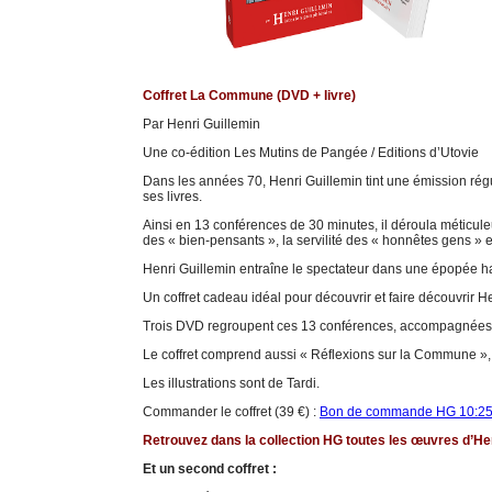
Coffret La Commune (DVD + livre)
Par Henri Guillemin
Une co-édition Les Mutins de Pangée / Editions d’Utovie
Dans les années 70, Henri Guillemin tint une émission régul
ses livres.
Ainsi en 13 conférences de 30 minutes, il déroula méticule
des « bien-pensants », la servilité des « honnêtes gens » e
Henri Guillemin entraîne le spectateur dans une épopée hal
Un coffret cadeau idéal pour découvrir et faire découvrir H
Trois DVD regroupent ces 13 conférences, accompagnées d’u
Le coffret comprend aussi « Réflexions sur la Commune », 
Les illustrations sont de Tardi.
Commander le coffret (39 €) :
Bon de commande HG 10:2
Retrouvez dans la collection HG toutes les œuvres d’Hen
Et un second coffret :