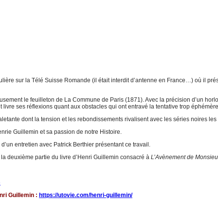
ière sur la Télé Suisse Romande (il était interdit d’antenne en France…) où il prés
usement le feuilleton de La Commune de Paris (1871). Avec la précision d’un horloge
t livre ses réflexions quant aux obstacles qui ont entravé la tentative trop éphémè
etante dont la tension et les rebondissements rivalisent avec les séries noires les
enrie Guillemin et sa passion de notre Histoire.
n entretien avec Patrick Berthier présentant ce travail.
la deuxième partie du livre d’Henri Guillemin consacré à
L’Avènement de Monsieur
5
ri Guillemin :
https://utovie.com/henri-guillemin/