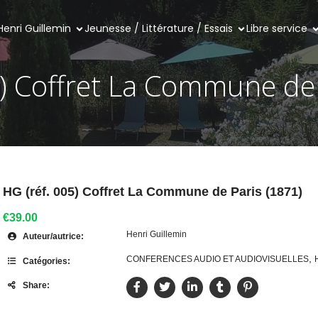
Henri Guillemin
Jeunesse / Littérature / Essais
Libre service
5) Coffret La Commune de 
HG (réf. 005) Coffret La Commune de Paris (1871)
€39.00
Henri Guillemin
Auteur/autrice:
,
CONFERENCES AUDIO ET AUDIOVISUELLES
Catégories:
Share: