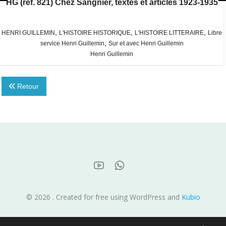
HG (réf. 821) Chez Sangnier, textes et articles 1923-1935
,
,
,
HENRI GUILLEMIN
L'HISTOIRE HISTORIQUE
L'HISTOIRE LITTERAIRE
Libre
,
service Henri Guillemin
Sur et avec Henri Guillemin
Henri Guillemin
Retour
© 2026 . Created for free using WordPress and
Kubio