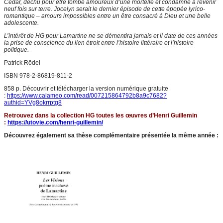
Cédar, déchu pour être tombé amoureux d’une mortelle et condamné à revenir
neuf fois sur terre. Jocelyn serait le dernier épisode de cette épopée lyrico-
romantique – amours impossibles entre un être consacré à Dieu et une belle
adolescente.
L’intérêt de HG pour Lamartine ne se démentira jamais et il date de ces années
la prise de conscience du lien étroit entre l’histoire littéraire et l’histoire
politique.
Patrick Rödel
ISBN 978-2-86819-811-2
858 p. Découvrir et télécharger la version numérique gratuite
:
https://www.calameo.com/read/007215864792b8a9c7682?
authid=YVg8okrrptg8
Retrouvez dans la collection HG toutes les œuvres d’Henri Guillemin
:
https://utovie.com/henri-guillemin/
Découvrez également sa thèse complémentaire présentée la même année :