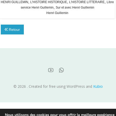
,
,
,
HENRI GUILLEMIN
L'HISTOIRE HISTORIQUE
L'HISTOIRE LITTERAIRE
Libre
,
service Henri Guillemin
Sur et avec Henri Guillemin
Henri Guillemin
Retour
© 2026 . Created for free using WordPress and
Kubio
Nous utilisons des cookies pour vous offrir la meilleure expérience