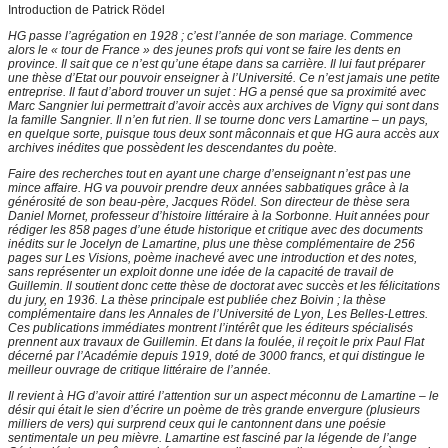
Introduction de Patrick Rödel
HG passe l’agrégation en 1928 ; c’est l’année de son mariage. Commence
alors le « tour de France » des jeunes profs qui vont se faire les dents en
province. Il sait que ce n’est qu’une étape dans sa carrière. Il lui faut préparer
une thèse d’Etat our pouvoir enseigner à l’Université. Ce n’est jamais une petite
entreprise. Il faut d’abord trouver un sujet : HG a pensé que sa proximité avec
Marc Sangnier lui permettrait d’avoir accès aux archives de Vigny qui sont dans
la famille Sangnier. Il n’en fut rien. Il se tourne donc vers Lamartine – un pays,
en quelque sorte, puisque tous deux sont mâconnais et que HG aura accès aux
archives inédites que possèdent les descendantes du poète.
Faire des recherches tout en ayant une charge d’enseignant n’est pas une
mince affaire. HG va pouvoir prendre deux années sabbatiques grâce à la
générosité de son beau-père, Jacques Rödel. Son directeur de thèse sera
Daniel Mornet, professeur d’histoire littéraire à la Sorbonne. Huit années pour
rédiger les 858 pages d’une étude historique et critique avec des documents
inédits sur le Jocelyn de Lamartine, plus une thèse complémentaire de 256
pages sur Les Visions, poème inachevé avec une introduction et des notes,
sans représenter un exploit donne une idée de la capacité de travail de
Guillemin. Il soutient donc cette thèse de doctorat avec succès et les félicitations
du jury, en 1936. La thèse principale est publiée chez Boivin ; la thèse
complémentaire dans les Annales de l’Université de Lyon, Les Belles-Lettres.
Ces publications immédiates montrent l’intérêt que les éditeurs spécialisés
prennent aux travaux de Guillemin. Et dans la foulée, il reçoit le prix Paul Flat
décerné par l’Académie depuis 1919, doté de 3000 francs, et qui distingue le
meilleur ouvrage de critique littéraire de l’année.
Il revient à HG d’avoir attiré l’attention sur un aspect méconnu de Lamartine – le
désir qui était le sien d’écrire un poème de très grande envergure (plusieurs
milliers de vers) qui surprend ceux qui le cantonnent dans une poésie
sentimentale un peu mièvre. Lamartine est fasciné par la légende de l’ange