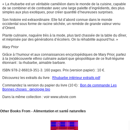
« La rhubarbe est un véritable caméléon dans le monde de la cuisine, capable
de se combiner et de contraster avec une large palette d’ingrédients, des plus
simples aux plus exotiques, pour créer quantité d’heureuses surprises.
Son histoire est extraordinaire. Elle fut d’abord connue dans le monde
occidental sous forme de racine séchée, un remède de grande valeur venu
d’Orient.
Plante culinaire, naguère très à la mode, plus tard chassée de la table du dîner,
et méprisée par des générations d’écoliers. On la réhabilite aujourd’hui. »
Mary Prior
Grâce à l’humour et aux connaissances encyclopédiques de Mary Prior, partez
à la (re)découverte ethno culinaire autant que géopolitique de ce fruit-légume
étonnant : la rhubarbe, aimable barbare.
ISBN 978-2-86819-351-3. 160 pages. Prix (version papier) : 10 €.
Découvrez les extraits du livre :
Rhubarbe intérieur extraits pdf
Commandez la version du papier du livre (10 €) :
Bon de commande Les
Bonnes choses : œnologie bio
Dans la même collection : voir www.utovie.com
Other Books From - Alimentation et santé naturelles