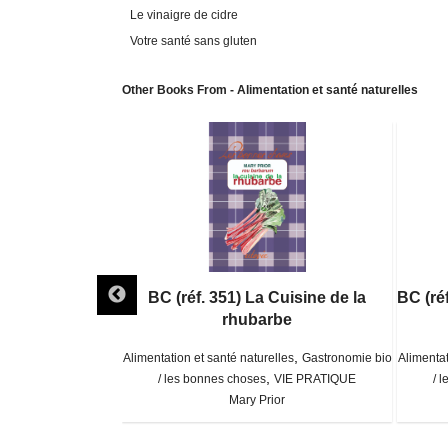
Le vinaigre de cidre
Votre santé sans gluten
Other Books From - Alimentation et santé naturelles
 Cuisine des
BC (réf. 351) La Cuisine de la
BC (ré
ots
rhubarbe
,
,
lles
Gastronomie bio
Alimentation et santé naturelles
Gastronomie bio
Alimentat
,
 service Vie pratique
/ les bonnes choses
VIE PRATIQUE
/ 
llier
Mary Prior