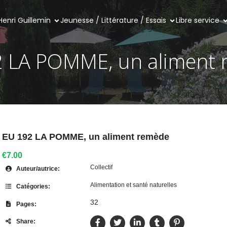
Henri Guillemin
Jeunesse / Littérature / Essais
Libre service
 LA POMME, un aliment
EU 192 LA POMME, un aliment remède
€7.00
Collectif
Auteur/autrice:
Alimentation et santé naturelles
Catégories:
32
Pages:
Share: