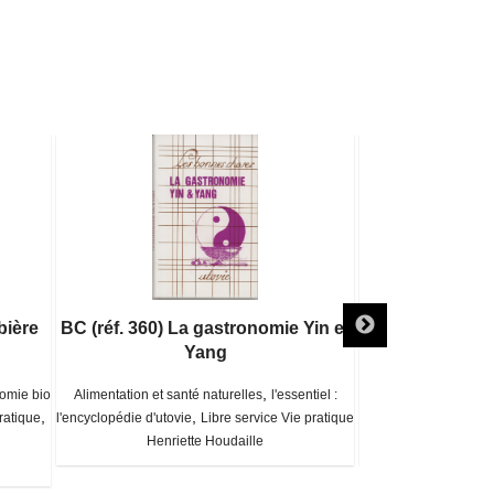
bière
BC (réf. 360) La gastronomie Yin et
BC (réf. 345) L
Yang
,
omie bio
Alimentation et santé naturelles
l'essentiel :
Alimentation et santé 
,
,
ratique
l'encyclopédie d'utovie
Libre service Vie pratique
/ les bonnes ch
Henriette Houdaille
Chris