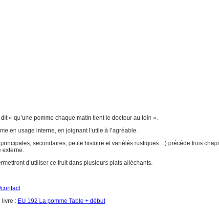
 a dit « qu’une pomme chaque matin tient le docteur au loin ».
me en usage interne, en joignant l’utile à l’agréable.
principales, secondaires, petite histoire et variétés rustiques…) précède trois chapi
e externe.
ettront d’utiliser ce fruit dans plusieurs plats alléchants.
/contact
livre :
EU 192 La pomme Table + début