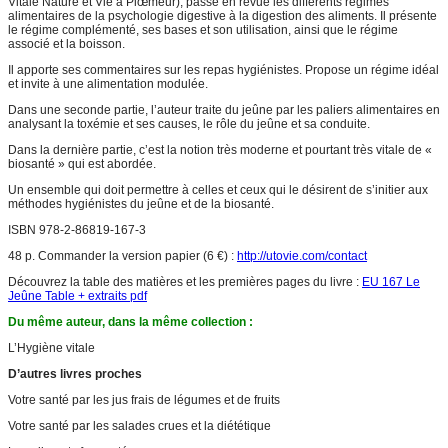
Vitale Nature et Vie à Plœmeur), passe en revue les différents régimes
alimentaires de la psychologie digestive à la digestion des aliments. Il présente
le régime complémenté, ses bases et son utilisation, ainsi que le régime
associé et la boisson.
Il apporte ses commentaires sur les repas hygiénistes. Propose un régime idéal
et invite à une alimentation modulée.
Dans une seconde partie, l’auteur traite du jeûne par les paliers alimentaires en
analysant la toxémie et ses causes, le rôle du jeûne et sa conduite.
Dans la dernière partie, c’est la notion très moderne et pourtant très vitale de «
biosanté » qui est abordée.
Un ensemble qui doit permettre à celles et ceux qui le désirent de s’initier aux
méthodes hygiénistes du jeûne et de la biosanté.
ISBN 978-2-86819-167-3
48 p. Commander la version papier (6 €) :
http://utovie.com/contact
Découvrez la table des matières et les premières pages du livre :
EU 167 Le
Jeûne Table + extraits pdf
Du même auteur, dans la même collection :
L’Hygiène vitale
D’autres livres proches
Votre santé par les jus frais de légumes et de fruits
Votre santé par les salades crues et la diététique