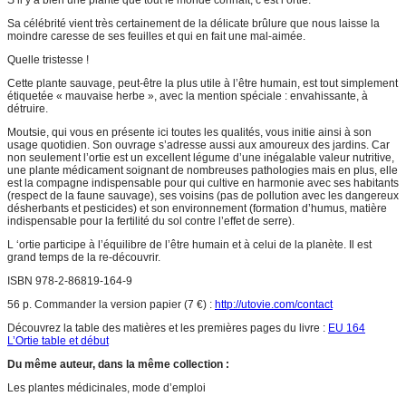
S’il y a bien une plante que tout le monde connaît, c’est l’ortie.
Sa célébrité vient très certainement de la délicate brûlure que nous laisse la
moindre caresse de ses feuilles et qui en fait une mal-aimée.
Quelle tristesse !
Cette plante sauvage, peut-être la plus utile à l’être humain, est tout simplement
étiquetée « mauvaise herbe », avec la mention spéciale : envahissante, à
détruire.
Moutsie, qui vous en présente ici toutes les qualités, vous initie ainsi à son
usage quotidien. Son ouvrage s’adresse aussi aux amoureux des jardins. Car
non seulement l’ortie est un excellent légume d’une inégalable valeur nutritive,
une plante médicament soignant de nombreuses pathologies mais en plus, elle
est la compagne indispensable pour qui cultive en harmonie avec ses habitants
(respect de la faune sauvage), ses voisins (pas de pollution avec les dangereux
désherbants et pesticides) et son environnement (formation d’humus, matière
indispensable pour la fertilité du sol contre l’effet de serre).
L ‘ortie participe à l’équilibre de l’être humain et à celui de la planète. Il est
grand temps de la re-découvrir.
ISBN 978-2-86819-164-9
56 p. Commander la version papier (7 €) :
http://utovie.com/contact
Découvrez la table des matières et les premières pages du livre :
EU 164
L’Ortie table et début
Du même auteur, dans la même collection :
Les plantes médicinales, mode d’emploi