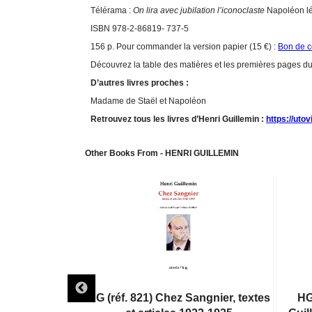
Télérama :
On lira avec jubilation l’iconoclaste
Napoléon lé
ISBN 978-2-86819- 737-5
156 p. Pour commander la version papier (15 €) :
Bon de 
Découvrez la table des matières et les premières pages du 
D’autres livres proches :
Madame de Staël et Napoléon
Retrouvez tous les livres d’Henri Guillemin :
https://utov
Other Books From - HENRI GUILLEMIN
lemin, une vie
HG (réf. 821) Chez Sangnier, textes
HG