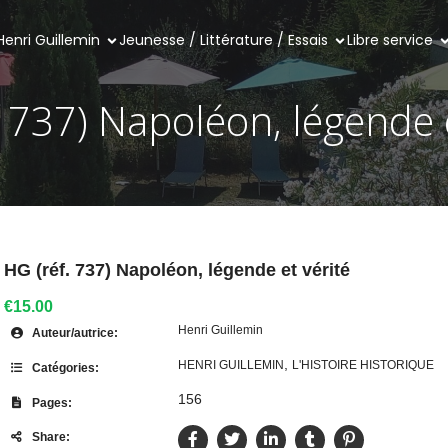
Henri Guillemin
Jeunesse / Littérature / Essais
Libre service
. 737) Napoléon, légende e
HG (réf. 737) Napoléon, légende et vérité
€15.00
Henri Guillemin
Auteur/autrice:
,
HENRI GUILLEMIN
L'HISTOIRE HISTORIQUE
Catégories:
156
Pages:
Share: