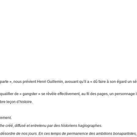
arte », nous prévient Henri Guillemin, avouant qu’il a « dû faire à son égard un sé
 à qualifier de « gangster » se révèle effectivement, au fil des pages, un personnage l
re leçon d’histoire.
rement.
the créé, diffusé et entretenu par des historiens hagiographes.
rait désordre de nos jours. En ces temps de permanence des ambitions bonapartist