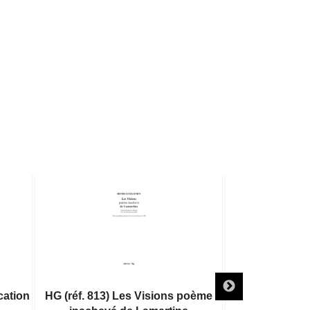
ication
HG (réf. 813) Les Visions poème
HG (réf. 81