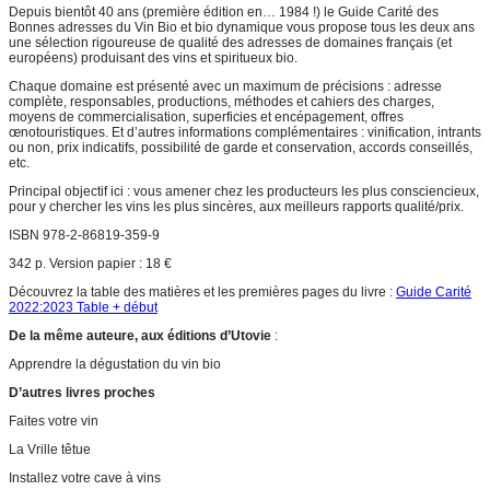
Depuis bientôt 40 ans (première édition en… 1984 !) le Guide Carité des
Bonnes adresses du Vin Bio et bio dynamique vous propose tous les deux ans
une sélection rigoureuse de qualité des adresses de domaines français (et
européens) produisant des vins et spiritueux bio.
Chaque domaine est présenté avec un maximum de précisions : adresse
complète, responsables, productions, méthodes et cahiers des charges,
moyens de commercialisation, superficies et encépagement, offres
œnotouristiques. Et d’autres informations complémentaires : vinification, intrants
ou non, prix indicatifs, possibilité de garde et conservation, accords conseillés,
etc.
Principal objectif ici : vous amener chez les producteurs les plus consciencieux,
pour y chercher les vins les plus sincères, aux meilleurs rapports qualité/prix.
ISBN 978-2-86819-359-9
342 p. Version papier : 18 €
Découvrez la table des matières et les premières pages du livre :
Guide Carité
2022:2023 Table + début
De la même auteure, aux éditions d’Utovie
:
Apprendre la dégustation du vin bio
D’autres livres proches
Faites votre vin
La Vrille têtue
Installez votre cave à vins