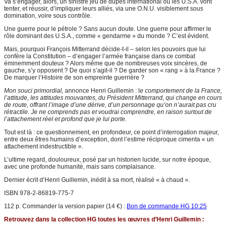
Va s’engager, alors, un sinistre jeu de dupes international où les U.S.A. vont
tenter, et réussir, d’impliquer leurs alliés, via une O.N.U. visiblement sous
domination, voire sous contrôle.
Une guerre pour le pétrole ? Sans aucun doute. Une guerre pour affirmer le
rôle dominant des U.S.A., comme « gendarme » du monde ? C’est évident.
Mais, pourquoi François Mitterrand décide-t-il – selon les pouvoirs que lui
confère la Constitution – d’engager l’armée française dans ce combat
éminemment douteux ? Alors même que de nombreuses voix sincères, de
gauche, s’y opposent ? De quoi s’agit-il ? De garder son « rang » à la France ?
De marquer l’Histoire de son empreinte guerrière ?
Mon souci primordial,
annonce Henri Guillemin : l
e comportement de la France,
l’attitude, les attitudes mouvantes, du Président Mitterrand, qui change en cours
de route, offrant l’image d’une dérive, d’un personnage qu’on n’aurait pas cru
rétractile. Je ne comprends pas et voudrai comprendre, en raison surtout de
l’attachement réel et profond que je lui porte.
Tout est là : ce questionnement, en profondeur, ce point d’interrogation majeur,
entre deux êtres humains d’exception, dont l’estime réciproque cimenta « un
attachement indestructible ».
L’ultime regard, douloureux, posé par un historien lucide, sur notre époque,
avec une profonde humanité, mais sans complaisance.
Dernier écrit d’Henri Guillemin, inédit à sa mort, réalisé « à chaud ».
ISBN 978-2-86819-775-7
112 p. Commander la version papier (14 €) :
Bon de commande HG 10:25
Retrouvez dans la collection HG toutes les œuvres d’Henri Guillemin :