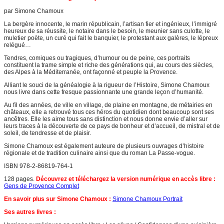
par Simone Chamoux
La bergère innocente, le marin républicain, l’artisan fier et ingénieux, l’immigré
heureux de sa réussite, le notaire dans le besoin, le meunier sans culotte, le
muletier poète, un curé qui fait le banquier, le protestant aux galères, le lépreux
relégué…
Tendres, comiques ou tragiques, d’humour ou de peine, ces portraits
constituent la trame simple et riche des générations qui, au cours des siècles,
des Alpes à la Méditerranée, ont façonné et peuple la Provence.
Alliant le souci de la généalogie à la rigueur de l’Histoire, Simone Chamoux
nous livre dans cette fresque passionnante une grande leçon d’humanité.
Au fil des années, de ville en village, de plaine en montagne, de métairies en
châteaux, elle a retrouvé tous ces héros du quotidien dont beaucoup sont ses
ancêtres. Elle les aime tous sans distinction et nous donne envie d’aller sur
leurs traces à la découverte de ce pays de bonheur et d’accueil, de mistral et de
soleil, de tendresse et de plaisir.
Simone Chamoux est également auteure de plusieurs ouvrages d’histoire
régionale et de tradition culinaire ainsi que du roman La Passe-vogue.
ISBN 978-2-86819-764-1
128 pages.
Découvrez et téléchargez la version numérique en accès libre :
Gens de Provence Complet
En savoir plus sur Simone Chamoux :
Simone Chamoux Portrait
Ses autres livres :