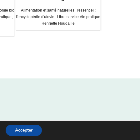
,
omie bio
Alimentation et santé naturelles
l'essentiel :
Alimentation et santé 
,
,
ratique
l'encyclopédie d'utovie
Libre service Vie pratique
/ les bonnes ch
Henriette Houdaille
Chris
Accepter