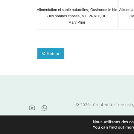
,
,
lles
Gastronomie bio
Alimentation et santé naturelles
Gastronomie bio
Alimentat
,
 service Vie pratique
/ les bonnes choses
VIE PRATIQUE
/ 
llier
Mary Prior
Retour
© 2026 . Created for free us
Nous utilisons des coo
You can find out mor