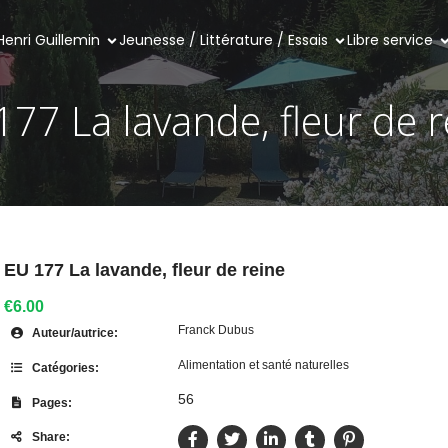
Henri Guillemin
Jeunesse / Littérature / Essais
Libre service
177 La lavande, fleur de r
EU 177 La lavande, fleur de reine
€6.00
Franck Dubus
Auteur/autrice:
Alimentation et santé naturelles
Catégories:
56
Pages:
Share: