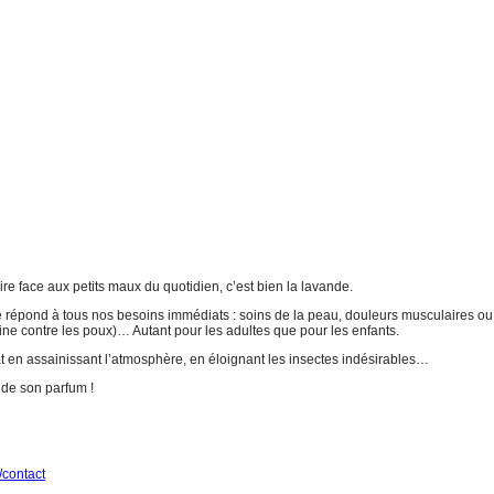
ire face aux petits maux du quotidien, c’est bien la lavande.
 répond à tous nos besoins immédiats : soins de la peau, douleurs musculaires ou ar
ine contre les poux)… Autant pour les adultes que pour les enfants.
 en assainissant l’atmosphère, en éloignant les insectes indésirables…
s de son parfum !
/contact