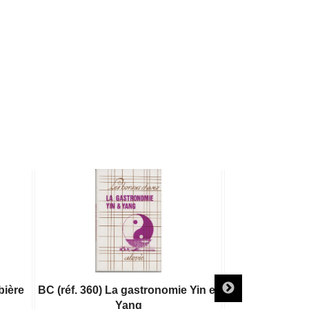
bière
BC (réf. 360) La gastronomie Yin et
BC (réf. 345) L
Yang