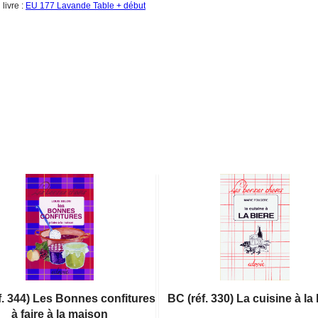
livre :
EU 177 Lavande Table + début
f. 344) Les Bonnes confitures
BC (réf. 330) La cuisine à la 
à faire à la maison