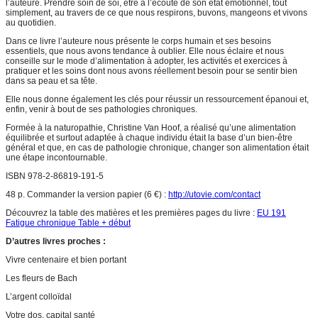
l’auteure. Prendre soin de soi, être à l’écoute de son état émotionnel, tout
simplement, au travers de ce que nous respirons, buvons, mangeons et vivons
au quotidien.
Dans ce livre l’auteure nous présente le corps humain et ses besoins
essentiels, que nous avons tendance à oublier. Elle nous éclaire et nous
conseille sur le mode d’alimentation à adopter, les activités et exercices à
pratiquer et les soins dont nous avons réellement besoin pour se sentir bien
dans sa peau et sa tête.
Elle nous donne également les clés pour réussir un ressourcement épanoui et,
enfin, venir à bout de ses pathologies chroniques.
Formée à la naturopathie, Christine Van Hoof, a réalisé qu’une alimentation
équilibrée et surtout adaptée à chaque individu était la base d’un bien-être
général et que, en cas de pathologie chronique, changer son alimentation était
une étape incontournable.
ISBN 978-2-86819-191-5
48 p. Commander la version papier (6 €) :
http://utovie.com/contact
Découvrez la table des matières et les premières pages du livre :
EU 191
Fatigue chronique Table + début
D’autres livres proches :
Vivre centenaire et bien portant
Les fleurs de Bach
L’argent colloïdal
Votre dos, capital santé