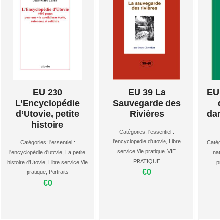
EU 230
EU 39 La
EU 
L’Encyclopédie
Sauvegarde des
d’Utovie, petite
Rivières
da
histoire
Catégories:
l'essentiel :
l'encyclopédie d'utovie
,
Libre
Catégories:
l'essentiel :
Catég
service Vie pratique
,
VIE
l'encyclopédie d'utovie
,
La petite
nat
PRATIQUE
histoire d'Utovie
,
Libre service Vie
p
€0
pratique
,
Portraits
€0