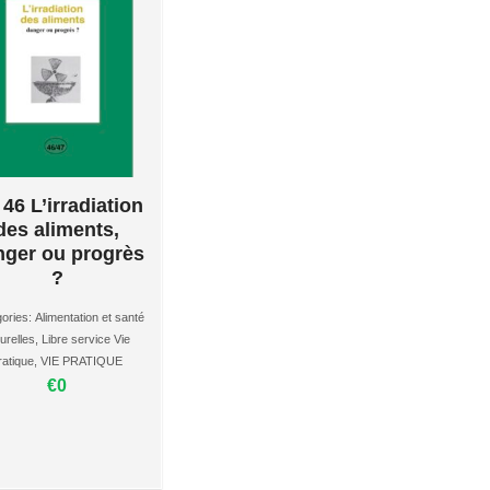
46 L’irradiation
des aliments,
nger ou progrès
?
ories:
Alimentation et santé
urelles
,
Libre service Vie
ratique
,
VIE PRATIQUE
€0